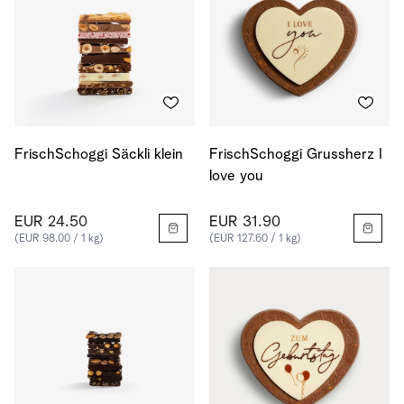
FrischSchoggi Säckli klein
FrischSchoggi Grussherz I
love you
EUR 24.50
EUR 31.90
(EUR 98.00 / 1 kg)
(EUR 127.60 / 1 kg)