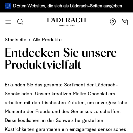
DE
efälschten Websites, die sich als Läderach-Seiten ausgeben.
Mehr erf
Zum Inhalt springen
Suche
Wage
Startseite
Alle Produkte
Entdecken Sie unsere
Produktvielfalt
Erkunden Sie das gesamte Sortiment der Läderach-
Schokoladen. Unsere kreativen Maitre Chocolatiers
arbeiten mit den frischesten Zutaten, um unvergessliche
Momente der Freude und des Genusses zu schaffen.
Diese köstlichen, in der Schweiz hergestellten
Köstlichkeiten garantieren ein einzigartiges sensorisches