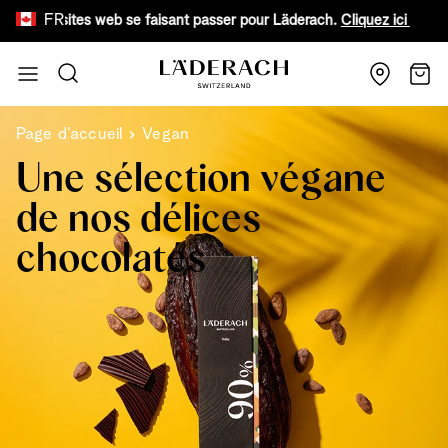
FR
aux sites web se faisant passer pour Läderach.
Cliquez ici pour en sa
Aller au contenu
Recherche
Chari
Page d’accueil
Vegan
Une sélection végane
de nos délices
chocolatés