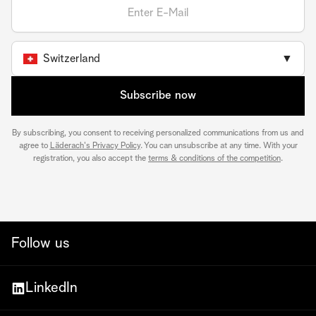
Switzerland
▼
Subscribe now
By subscribing, you consent to receiving personalized communications from us and
agree to
Läderach's Privacy Policy
. You can unsubscribe at any time. With your
registration, you also accept the
terms & conditions of the competition
.
Follow us
LinkedIn