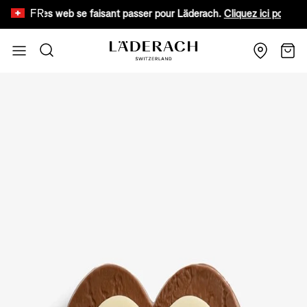
FR
 sites web se faisant passer pour Läderach.
Cliquez ici pour en savoir 
Aller au contenu
Recherche
Chari