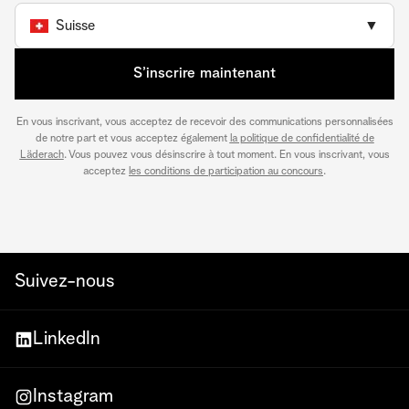
Suisse
▼
S’inscrire maintenant
En vous inscrivant, vous acceptez de recevoir des communications personnalisées
de notre part et vous acceptez également
la politique de confidentialité de
Läderach
. Vous pouvez vous désinscrire à tout moment. En vous inscrivant, vous
acceptez
les conditions de participation au concours
.
Suivez-nous
LinkedIn
Instagram