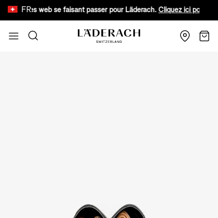
FR
sites web se faisant passer pour Läderach.
Cliquez ici pour en savoir p
Aller au contenu
Recherche
Chari