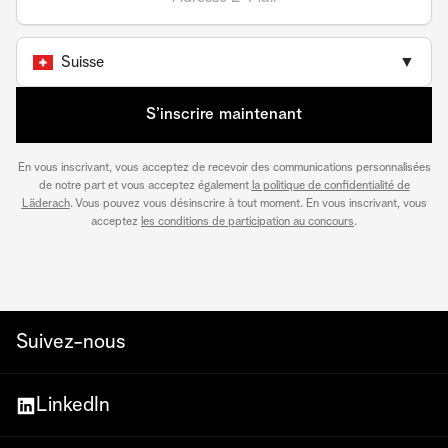
Suisse
▼
S’inscrire maintenant
En vous inscrivant, vous acceptez de recevoir des communications personnalisées
de notre part et vous acceptez également
la politique de confidentialité de
Läderach
. Vous pouvez vous désinscrire à tout moment. En vous inscrivant, vous
acceptez
les conditions de participation au concours
.
Suivez-nous
LinkedIn