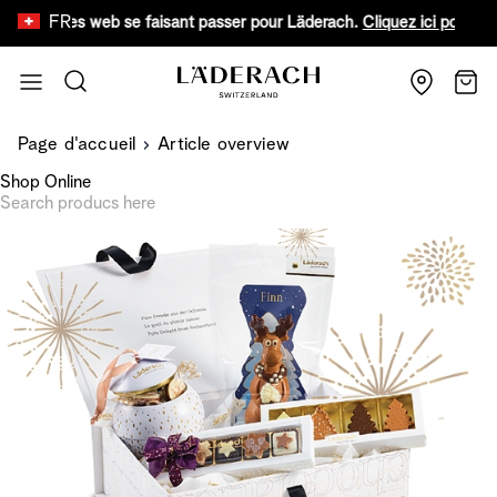
FR
 sites web se faisant passer pour Läderach.
Cliquez ici pour en savoir
Aller au contenu
Recherche
Chari
Page d'accueil
Article overview
Shop Online