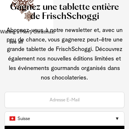
Gagnez une tablette entière
de FrischSchoggi
Abonnez-vous à notre newsletter et, avec un
Wishing a Merry Christmas!
peu de chance, vous gagnerez peut-être une
see all
grande tablette de FrischSchoggi. Découvrez
également nos nouvelles éditions limitées et
les événements gourmands organisés dans
nos chocolateries.
Suisse
▼