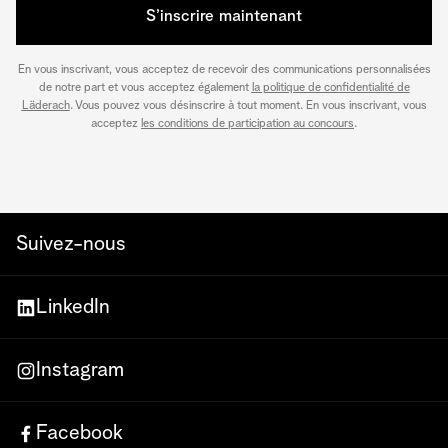
S’inscrire maintenant
En vous inscrivant, vous acceptez de recevoir des communications personnalisées
de notre part et vous acceptez également
la politique de confidentialité de
Läderach
. Vous pouvez vous désinscrire à tout moment. En vous inscrivant, vous
acceptez
les conditions de participation au concours
.
Suivez-nous
LinkedIn
Instagram
Facebook