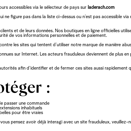
Découvrir
Découvrir
Découvrir
ours accessibles via le sélecteur de pays sur
laderach.com
 ne figure pas dans la liste ci-dessus ou n’est pas accessible via
lients et de leurs données. Nos boutiques en ligne officielles util
urité de vos informations personnelles et de paiement.
ontre les sites qui tentent d’utiliser notre marque de manière abus
es sur Internet. Les acteurs frauduleux deviennent de plus en pl
utorités afin d’identifier et de fermer ces sites aussi rapidement q
téger :
nt de passer une commande
xtensions inhabituels
elles pour être vraies
i vous pensez avoir déjà interagi avec un site frauduleux, veuille