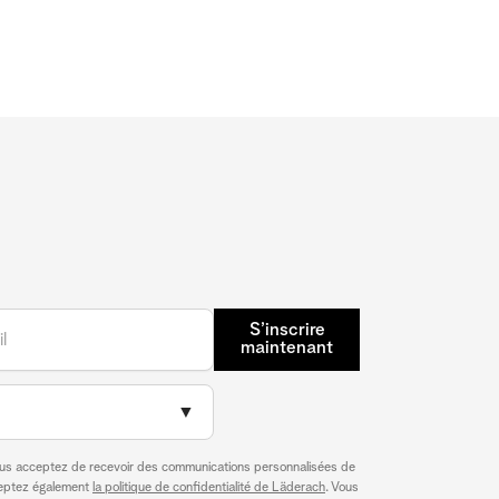
S’inscrire
maintenant
▼
ous acceptez de recevoir des communications personnalisées de
ceptez également
la politique de confidentialité de Läderach
. Vous