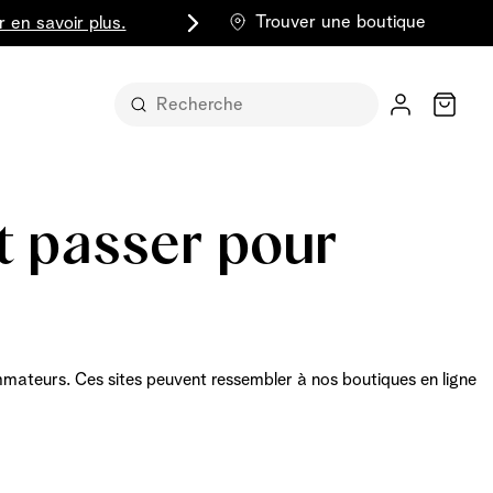
Trouver une boutique
r en savoir plus.
Chariot
nt passer pour
t sous sa
mateurs
. Ces sites peuvent ressembler à nos boutiques en ligne
part entière
lus classique