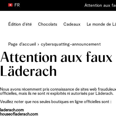
FR
Attention aux fa
Aller au contenu
Édition d'été
Chocolats
Cadeaux
Le monde de L
Page d'accueil
cybersquatting-announcement
Tous les cadeaux
Type de produit
Le monde de Läderach
Type de chocolat
Carrière dans Läderach
Boîtes de chocolat
Attention aux faux
FrischSchoggi
Fraîcheur
La collection Dubaï
Votre carrière
Cadeaux de célébration
Pralinés
Origine
Chocolat Au Lait
Les départements de notre
Cadeaux d'anniversaire
Läderach
Truffes
Chocolat
Chocolat Noir
entreprise
Cadeaux à partager
Tablettes
À propos de nous
Chocolat Blanc
Nos avantages
Cadeaux pour dire merci
Snacking
World Chocolate Master
Chocolat Avec Des Noix
Nos emplois
Cartes Cadeaux
Vegan
House of Läderach
Chocolat Aux Fruits
Cartes de voeux
Nous avons récemment pris connaissance de sites web frauduleux 
officielles, mais ils ne sont ni exploités ni autorisés par Läderach.
Coin médias
Pralines Avec Alcool
Cadeaux d’enterprise
Veuillez noter que nos seules boutiques en ligne officielles sont :
laderach.com
houseofladerach.com
Tous les produits