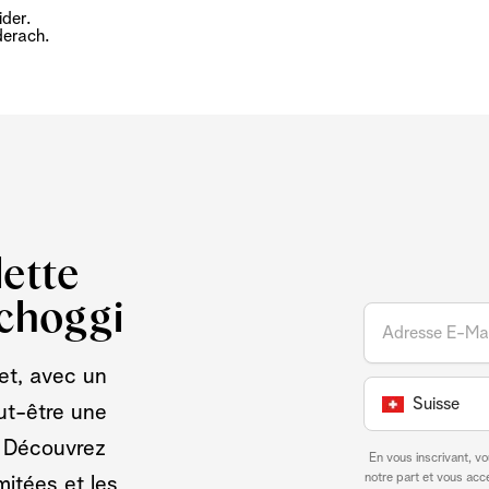
der.
derach.
ette
Schoggi
et, avec un
Suisse
ut-être une
. Découvrez
En vous inscrivant, v
notre part et vous ac
mitées et les