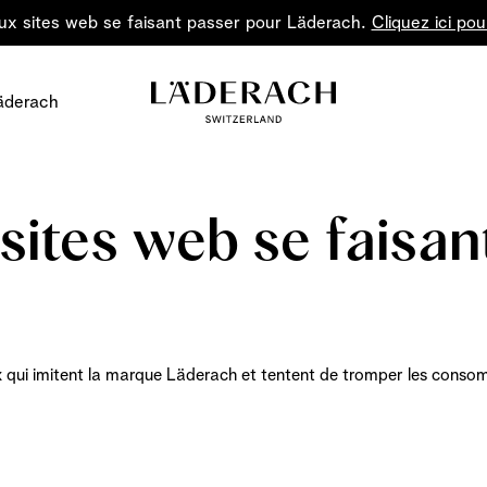
ux sites web se faisant passer pour Läderach.
Cliquez ici pou
äderach
 sites web se faisa
Le chocola
qui imitent la marque Läderach et tentent de tromper les
consom
Offrez de la joie
Le chocolat: un art à 
forme
la p