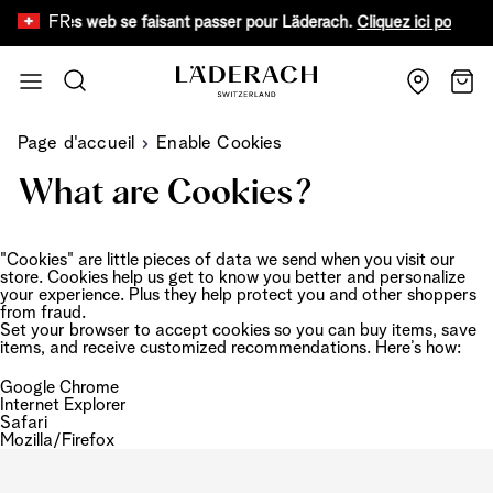
FR
 faux sites web se faisant passer pour Läderach.
Cliquez ici pour en s
Aller au contenu
Recherche
Chari
Page d'accueil
Enable Cookies
What are Cookies?
"Cookies" are little pieces of data we send when you visit our
store. Cookies help us get to know you better and personalize
your experience. Plus they help protect you and other shoppers
from fraud.
Set your browser to accept cookies so you can buy items, save
items, and receive customized recommendations. Here’s how:
Google Chrome
Internet Explorer
Safari
Mozilla/Firefox