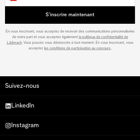
S’inscrire maintenant
En vous inscrivant, vous acceptez de recevoir des communications personnalisées
de notre part et vous acceptez également
la politique de confidentialité de
Läderach
. Vous pouvez vous désinscrire à tout moment. En vous inscrivant, vous
acceptez
les conditions de participation au concours
.
Suivez-nous
LinkedIn
Instagram