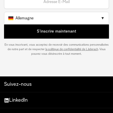
Allemagne
▼
S’inscrire maintenant
En vous inscrivant, vous acceptez de recevoir des communications personnalisées
de notre part et de respecter
la politique de confidentialité de Läderach
. Vous
pouvez vous désinscrire à tout moment.
Suivez-nous
LinkedIn