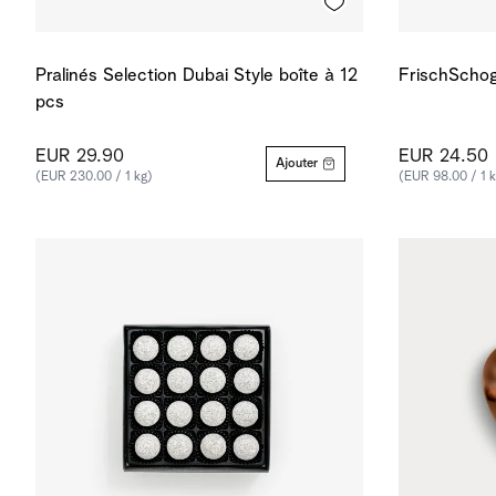
Pralinés Selection Dubai Style boîte à 12
FrischSchog
pcs
EUR 29.90
EUR 24.50
Ajouter
(EUR 230.00 / 1 kg)
(EUR 98.00 / 1 k