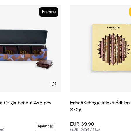
Nouveau
e Origin boîte à 4x6 pcs
FrischSchoggi sticks Édition 
370g
EUR 39.90
Ajouter
kg)
(EUR 107.84 / 1 kg)