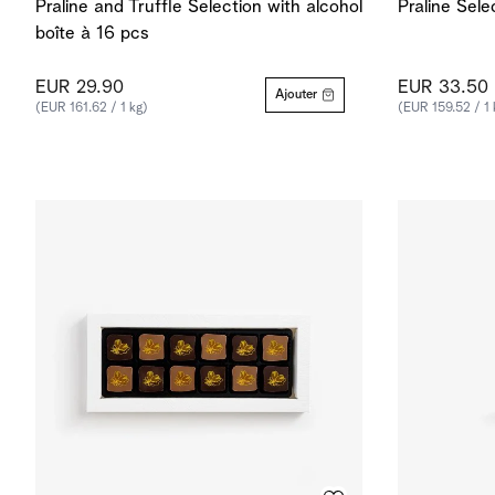
Praline and Truffle Selection with alcohol
Praline Sele
boîte à 16 pcs
EUR 29.90
EUR 33.50
Ajouter
(EUR 161.62 / 1 kg)
(EUR 159.52 / 1 