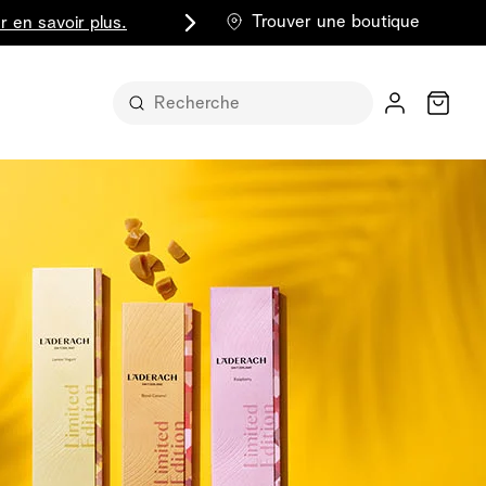
Trouver une boutique
r en savoir plus.
Chariot
t sous sa
part entière
lus classique