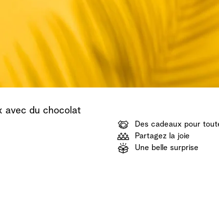
Découvrir
Découvrir
Découvrir
x avec du chocolat
Des cadeaux pour toute
Partagez la joie
Une belle surprise