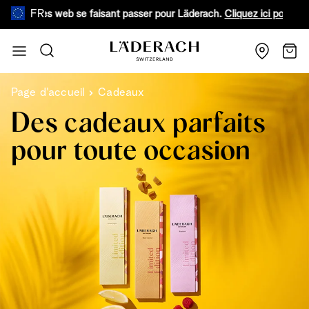
FR
x sites web se faisant passer pour Läderach.
Cliquez ici pour en savoir
Aller au contenu
Recherche
Chari
Page d'accueil
Cadeaux
Des cadeaux parfaits
pour toute occasion