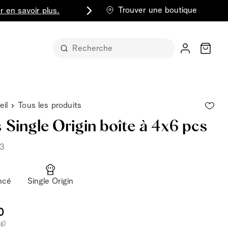
Trouver une boutique
r en savoir plus.
Chariot
eil
Tous les produits
 Single Origin boîte à 4x6 pcs
13
t sous sa
ncé
Single Origin
part entière
lus classique
0
kg)