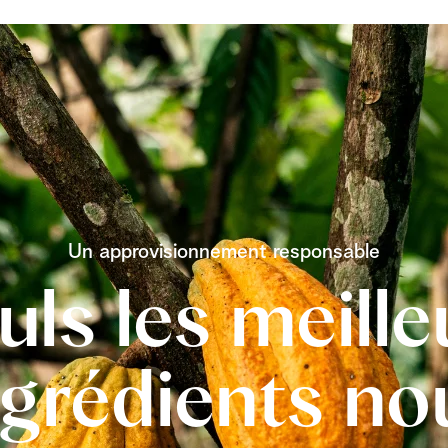
Un approvisionnement responsable
uls les meille
ngrédients no