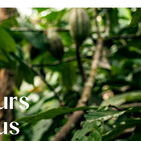
urs
us