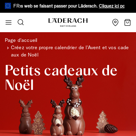
FR
aux sites web se faisant passer pour Läderach.
Cliquez ici pour en sav
Aller au contenu
Recherche
Chari
Page d'accueil
Créez votre propre calendrier de l'Avent et vos cade
aux de Noël
Petits cadeaux de
Noël