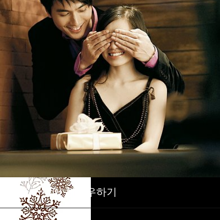
Need a special dessert for your dinner?
see all
Christmas
소셜 미디어 팔로우하기