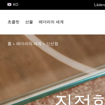
KO
Skip to Content
초콜릿
선물
레더라의 세계
모든 선물
제품 유형
레더라의 세계
홈
레더라의 세계
신선함
프리쉬쇼기
신선함
(FrischSchoggi)
원산지
프랄린 & 트러플
초콜릿
타블렛
회사 소개
월드 초콜릿 마스터
하우스 오브 레더라
미디어 센터
모든 초콜릿
진정