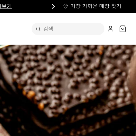
가장 가까운 매장 찾기
장바구
세요
초콜릿
 거친 최상급 프랄린