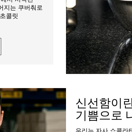
들어지는 쿠버춰로
 초콜릿
신선함이란
기쁨으로 
우리는 자사 쇼콜라