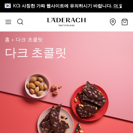
KO
äderach를 사칭한 가짜 웹사이트에 유의하시기 바랍니다.
더 알아보
Skip to Content
검색
장바
홈
다크 초콜릿
다크 초콜릿