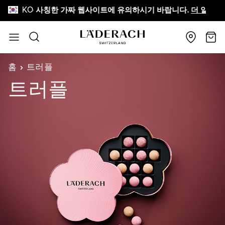
KO
äderach를 사칭한 가짜 웹사이트에 유의하시기 바랍니다.
더 알아보
Skip to Content
검색
장바
홈
트러플
트러플