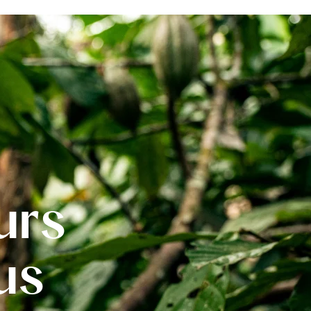
urs
us