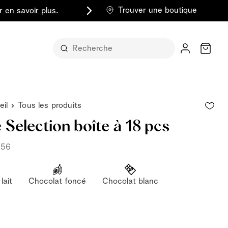
Trouver une boutique
r en savoir plus.
Chariot
eil
Tous les produits
e Selection boîte à 18 pcs
956
t sous sa
lait
Chocolat foncé
Chocolat blanc
part entière
lus classique