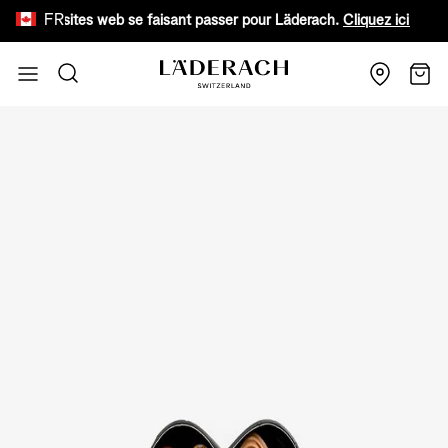
FR
aux sites web se faisant passer pour Läderach.
Cliquez ici pour en sav
Aller au contenu
Recherche
Chari