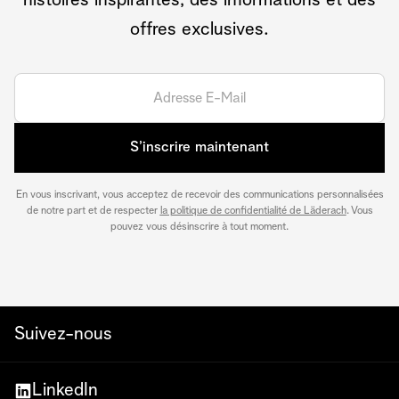
histoires inspirantes, des informations et des
offres exclusives.
S’inscrire maintenant
En vous inscrivant, vous acceptez de recevoir des communications personnalisées
de notre part et de respecter
la politique de confidentialité de Läderach
. Vous
pouvez vous désinscrire à tout moment.
Suivez-nous
LinkedIn