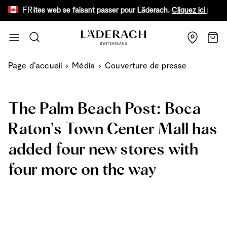
FR
 faux sites web se faisant passer pour Läderach.
Cliquez ici pour en s
Aller au contenu
Recherche
Chari
Page d’accueil
Média
Couverture de presse
The Palm Beach Post: Boca
Raton's Town Center Mall has
added four new stores with
four more on the way