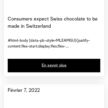
Consumers expect Swiss chocolate to be
made in Switzerland
#html-body [data-pb-style=MLEAMGU]{justify-
content:flex-start;display:flex;flex-
direction:column;background-position:left
top;background-size:cover;background-repeat:no-
repeat;background-attachment:scroll}#html-body
En savoir plus
[data-pb-style=GPVD79A]{text-align:center}#html-
body [data-pb-style=FRRDQ4M]{display:inline-
block}#html-body [data-pb-style=EBURINL]{text-
align:center}View Article
Février 7, 2022