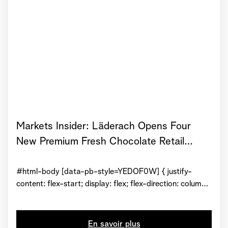
Markets Insider: Läderach Opens Four
New Premium Fresh Chocolate Retail
Stores in Canada and Across The US in
Time For Valentine's Day
#html-body [data-pb-style=YEDOF0W] { justify-
content: flex-start; display: flex; flex-direction: column;
background-position: left top; background-size: cover;
background-repeat: no-repeat; background-
attachment: scroll } #html-body [data-pb-
En savoir plus