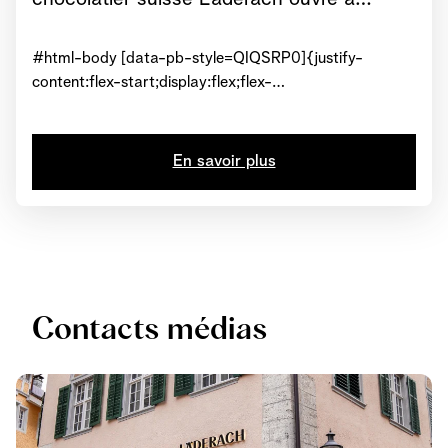
Fashion Valley.
#html-body [data-pb-style=QIQSRP0]{justify-
content:flex-start;display:flex;flex-
direction:column;background-position:left
top;background-size:cover;background-repeat:no-
repeat;background-attachment:scroll}#html-body
En savoir plus
[data-pb-style=KHHCGDQ]{text-align:center}#html-
body [data-pb-style=TAR4CPO]{display:inline-
block}#html-body [data-pb-style=H3RGBXG]{text-
align:center}Voir l’article
Contacts médias