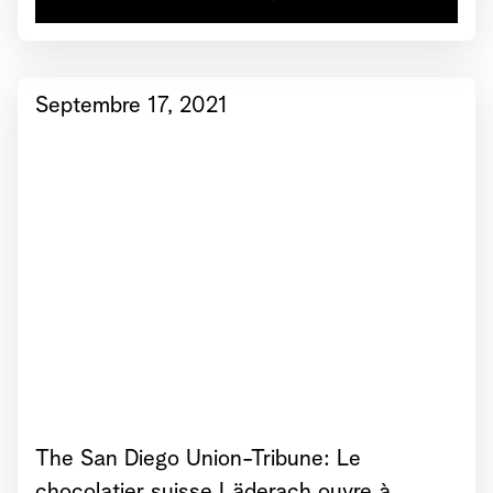
style=JIMRJDE] { text-align: center } #html-body
[data-pb-style=CAUG24P] { display: inline-block }
#html-body [data-pb-style=MSCG4NH] { text-align:
center } Voir...
Septembre 17, 2021
The San Diego Union-Tribune: Le
chocolatier suisse Läderach ouvre à