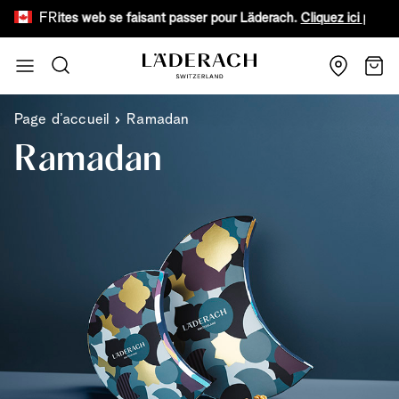
FR
x faux sites web se faisant passer pour Läderach.
Cliquez ici pour en 
Aller au contenu
Recherche
Chari
Page d’accueil
Ramadan
Ramadan