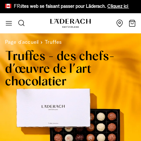
FR
faux sites web se faisant passer pour Läderach.
Cliquez ici pour en sa
Aller au contenu
Recherche
Chari
Page d’accueil
Truffes
Truffes - des chefs-
d’œuvre de l’art
chocolatier