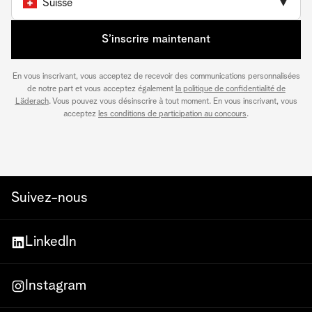
Suisse
▼
S’inscrire maintenant
En vous inscrivant, vous acceptez de recevoir des communications personnalisées
de notre part et vous acceptez également
la politique de confidentialité de
Läderach
. Vous pouvez vous désinscrire à tout moment. En vous inscrivant, vous
acceptez
les conditions de participation au concours
.
Suivez-nous
LinkedIn
Instagram