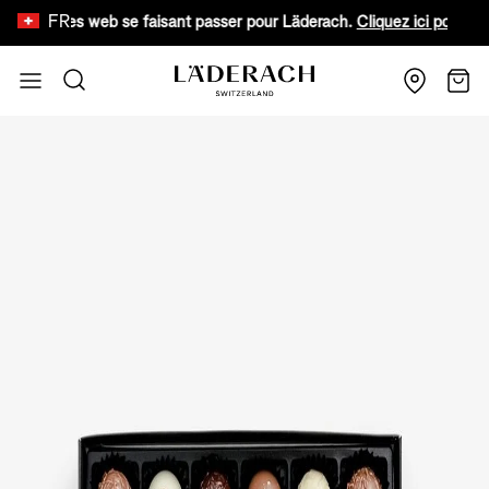
FR
 sites web se faisant passer pour Läderach.
Cliquez ici pour en savoir 
Aller au contenu
Recherche
Chari