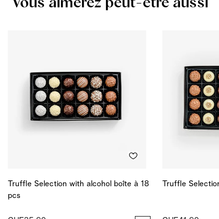
Vous aimerez peut-être aussi
Protéines
4.345
g
coque.
Sel
0.123
g
Énergie
533
kcal
Énergie
2233
kJ
Truffle Selection with alcohol boîte à 18
Truffle Selectio
pcs