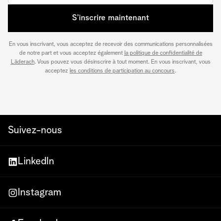
S’inscrire maintenant
En vous inscrivant, vous acceptez de recevoir des communications personnalisées
de notre part et vous acceptez également
la politique de confidentialité de
Läderach
. Vous pouvez vous désinscrire à tout moment. En vous inscrivant, vous
acceptez
les conditions de participation au concours
.
Suivez-nous
LinkedIn
Instagram