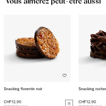
Vous aimerez peut-être aussi
Protéines
6.338
g
Sel
0.721
g
Énergie
500
kcal
Énergie
2094
kJ
Snacking florentin noir
Snacking rocher
CHF12.90
CHF12.90