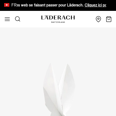
FR
 sites web se faisant passer pour Läderach.
Cliquez ici pour en savoir 
Aller au contenu
Recherche
Chari