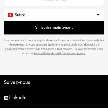
Suisse
▼
S’inscrire maintenant
En vous inscrivant, vous acceptez de recevoir des communications personnalisées
de notre part et vous acceptez également
la politique de confidentialité de
Läderach
. Vous pouvez vous désinscrire à tout moment. En vous inscrivant, vous
acceptez
les conditions de participation au concours
.
Suivez-nous
LinkedIn