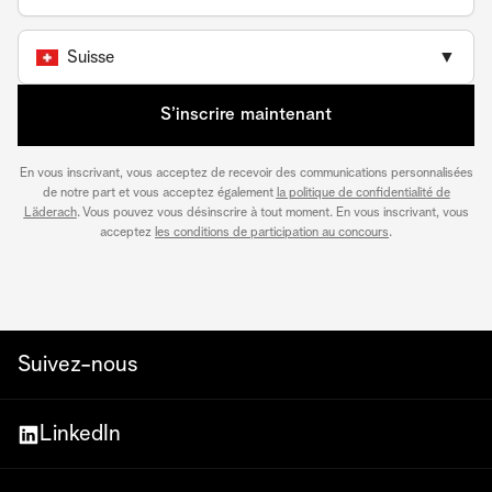
Suisse
▼
S’inscrire maintenant
En vous inscrivant, vous acceptez de recevoir des communications personnalisées
de notre part et vous acceptez également
la politique de confidentialité de
Läderach
. Vous pouvez vous désinscrire à tout moment. En vous inscrivant, vous
acceptez
les conditions de participation au concours
.
Suivez-nous
LinkedIn