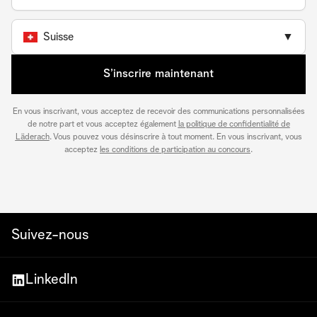
Suisse
▼
S’inscrire maintenant
En vous inscrivant, vous acceptez de recevoir des communications personnalisées
de notre part et vous acceptez également
la politique de confidentialité de
Läderach
. Vous pouvez vous désinscrire à tout moment. En vous inscrivant, vous
acceptez
les conditions de participation au concours
.
Suivez-nous
LinkedIn