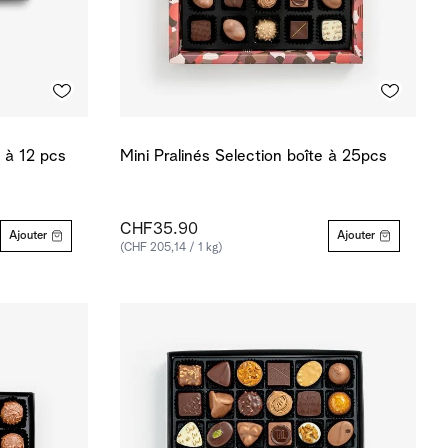
e à 12 pcs
Mini Pralinés Selection boîte à 25pcs
CHF35.90
Ajouter
Ajouter
(CHF 205,14 / 1 kg)