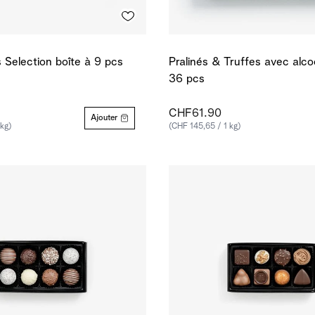
s Selection boîte à 9 pcs
Pralinés & Truffes avec alco
36 pcs
CHF61.90
Ajouter
 kg)
(CHF 145,65 / 1 kg)