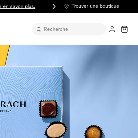
Trouver une boutique
r en savoir plus.
Chariot
t sous sa
part entière
lus classique