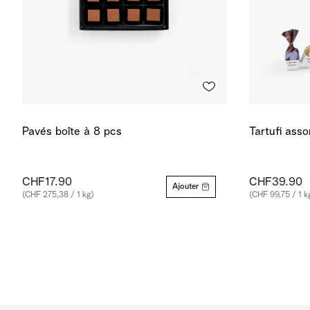
Pavés boîte à 8 pcs
Tartufi asso
CHF17.90
CHF39.90
Ajouter
(CHF 275,38 / 1 kg)
(CHF 99,75 / 1 k