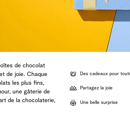
Découvrir
Découvrir
Découvrir
oîtes de chocolat
et de joie. Chaque
Des cadeaux pour toute
ats les plus fins,
Partagez la joie
our, une gâterie de
rt de la chocolaterie,
Une belle surprise