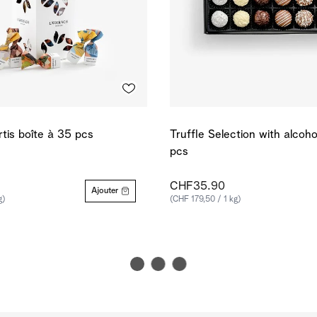
rtis boîte à 35 pcs
Truffle Selection with alcoho
pcs
CHF35.90
Ajouter
g)
(CHF 179,50 / 1 kg)