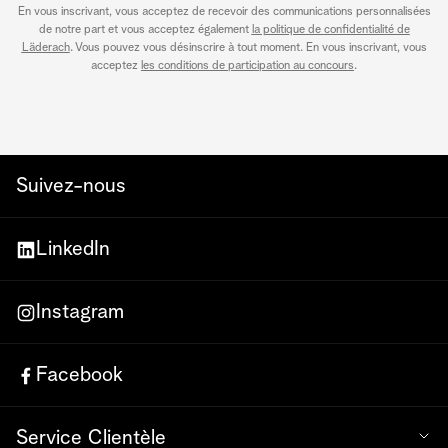
En vous inscrivant, vous acceptez de recevoir des communications personnalisées
de notre part et vous acceptez également
la politique de confidentialité de
Läderach
. Vous pouvez vous désinscrire à tout moment. En vous inscrivant, vous
acceptez
les conditions de participation au concours
.
Suivez-nous
LinkedIn
Instagram
Facebook
Service Clientèle