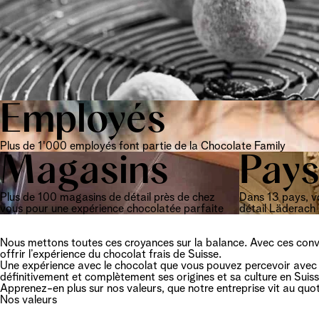
Employés
Plus de 1'000 employés font partie de la Chocolate Family
Magasins
Pay
Plus de 100 magasins de détail près de chez
Dans 13 pays, v
vous pour une expérience chocolatée parfaite
détail Läderach
Nous mettons toutes ces croyances sur la balance. Avec ces conv
offrir l’expérience du chocolat frais de Suisse.
Une expérience avec le chocolat que vous pouvez percevoir avec 
définitivement et complètement ses origines et sa culture en Suiss
Apprenez-en plus sur nos valeurs, que notre entreprise vit au quot
Nos valeurs