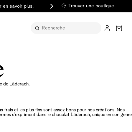
Trouver une boutique
r en savoir plus.
Chariot
e
ise de Läderach.
t sous sa
s frais et les plus fins sont assez bons pour nos créations. Nos
normes s’expriment dans le chocolat Läderach, unique en son genre
part entière
lus classique