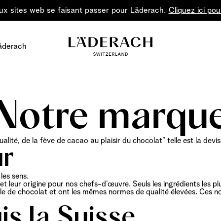
ux sites web se faisant passer pour Läderach.
Cliquez ici pou
äderach
Notre marqu
ualité, de la fève de cacao au plaisir du chocolat” telle est la dev
ur
Le chocola
les sens.
t leur origine pour nos chefs-d’œuvre. Seuls les ingrédients les plu
ille de chocolat et ont les mêmes normes de qualité élevées. Ces 
Offrez de la joie
Le chocolat: un art à 
forme
la p
s la Suisse​