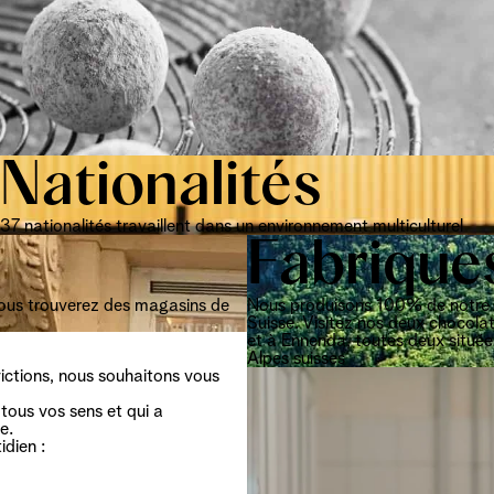
Nationalités
37 nationalités travaillent dans un environnement multiculturel
s
Fabrique
ous trouverez des magasins de
Nous produisons 100% de notre 
Suisse. Visitez nos deux chocolat
et à Ennenda, toutes deux située
Alpes suisses
ictions, nous souhaitons vous
tous vos sens et qui a
e.
idien :