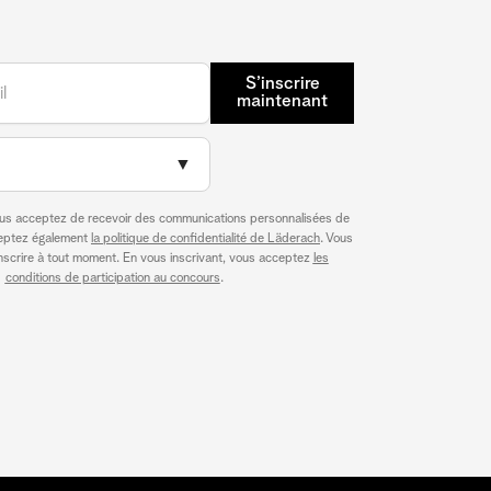
S’inscrire
maintenant
▼
ous acceptez de recevoir des communications personnalisées de
ceptez également
la politique de confidentialité de Läderach
. Vous
scrire à tout moment. En vous inscrivant, vous acceptez
les
conditions de participation au concours
.