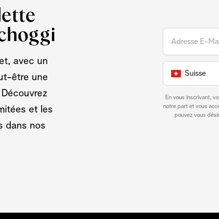
ette
Schoggi
et, avec un
Suisse
ut-être une
. Découvrez
En vous inscrivant, v
notre part et vous ac
mitées et les
pouvez vous désin
s dans nos