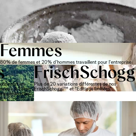
Femmes
80% de femmes et 20% d'hommes travaillent pour l'entreprise
s
FrischSchog
chocolat en
Plus de 20 variations différentes de nos
eries - à Bilten
FrischSchoggi™ et "Editions limitées".
s au milieu des