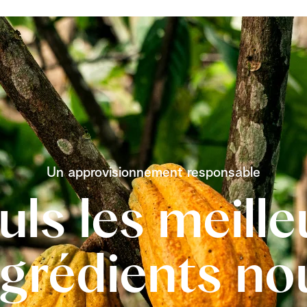
Un approvisionnement responsable
uls les meille
ngrédients no