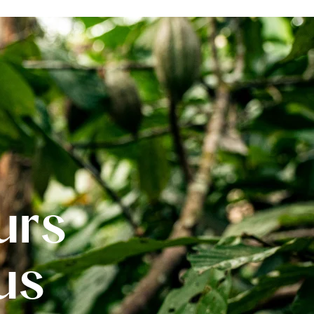
urs
us