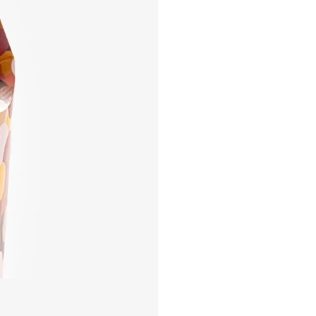
Protéi
Sel
0.
Énerg
Énerg