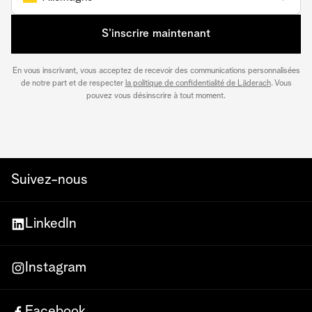
S’inscrire maintenant
En vous inscrivant, vous acceptez de recevoir des communications personnalisées
de notre part et de respecter
la politique de confidentialité de Läderach
. Vous
pouvez vous désinscrire à tout moment.
Suivez-nous
LinkedIn
Instagram
Facebook