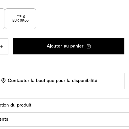
720 g
EUR 69.00
Ajouter au panier
Contacter la boutique pour la disponibilité
tion du produit
reux chocolat garni de noix de coco: une composition
ents
 avec une touche de raffinement suisse sur une base de