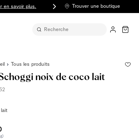
Trouver une boutique
r en savoir plus.
Chariot
eil
Tous les produits
Schoggi noix de coco lait
52
t sous sa
lait
part entière
lus classique
0
kg)