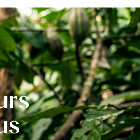
urs
us