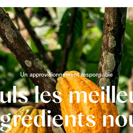
Un approvisionnement responsable
uls les meille
ngrédients no