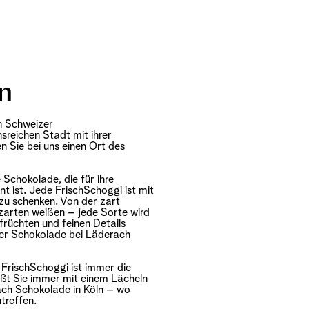
ln
en Schweizer
reichen Stadt mit ihrer
 Sie bei uns einen Ort des
Schokolade, die für ihre
t ist. Jede FrischSchoggi ist mit
 zu schenken. Von der zart
zarten weißen – jede Sorte wird
früchten und feinen Details
der Schokolade bei Läderach
: FrischSchoggi ist immer die
üßt Sie immer mit einem Lächeln
erach Schokolade in Köln – wo
treffen.