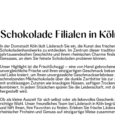
Schokolade Filialen in Kö
In der Domstadt Köln lädt Läderach Sie ein, die Kunst des frisch
Schokoladenhandwerks zu entdecken. Im Zentrum dieser traditions
jahrtausendealten Geschichte und ihrem rheinischen Charme finden
Genusses, an dem Sie feinste Schokoladen probieren können.
Unser Highlight ist die FrischSchoggi – eine von Hand gebrochene 
unvergleichliche Frische und ihren einzigartigen Geschmack bekann
viel Liebe kreiert, um Ihnen unvergessliche Geschmackserlebnisse
schmelzenden Milchschokolade über die dunkle Zartbitter bis zur 
mit erstklassigen Zutaten wie knackigen Nüssen, saftigen Trocken
kombiniert. In jedem Stückchen spüren Sie die Leidenschaft, mit 
hergestellt wird.
Ob als kleine Auszeit für sich selbst oder als liebevolles Geschenk
richtige Wahl. Unser freundliches Team bei Läderach in Köln begr
und hilft Ihnen, Ihre Favoriten zu finden. Erleben Sie frische Läd
rheinischer Frohsinn und Genuss auf einzigartige Weise zusammen