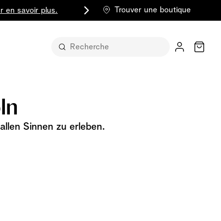
Trouver une boutique
r en savoir plus.
Chariot
ln
allen Sinnen zu erleben.
t sous sa
part entière
lus classique