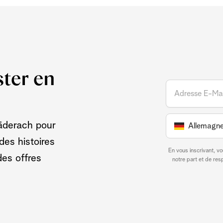
ster en
Läderach pour
Allemagn
des histoires
En vous inscrivant, v
des offres
notre part et de re