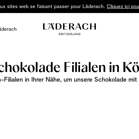
aux sites web se faisant passer pour Läderach.
Cliquez ici pou
äderach
chokolade Filialen in Kö
-Filialen in Ihrer Nähe, um unsere Schokolade mit 
Le chocola
Offrez de la joie
Le chocolat: un art à 
forme
la p