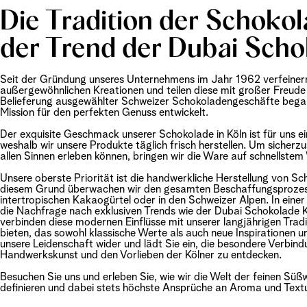
Die Tradition der Schoko
der Trend der Dubai Scho
Seit der Gründung unseres Unternehmens im Jahr 1962 verfeinern
außergewöhnlichen Kreationen und teilen diese mit großer Freude 
Belieferung ausgewählter Schweizer Schokoladengeschäfte begann
Mission für den perfekten Genuss entwickelt.
Der exquisite Geschmack unserer Schokolade in Köln ist für uns e
weshalb wir unsere Produkte täglich frisch herstellen. Um sicherzus
allen Sinnen erleben können, bringen wir die Ware auf schnellstem
Unsere oberste Priorität ist die handwerkliche Herstellung von S
diesem Grund überwachen wir den gesamten Beschaffungsprozess
intertropischen Kakaogürtel oder in den Schweizer Alpen. In einer
die Nachfrage nach exklusiven Trends wie der Dubai Schokolade K
verbinden diese modernen Einflüsse mit unserer langjährigen Tradi
bieten, das sowohl klassische Werte als auch neue Inspirationen 
unsere Leidenschaft wider und lädt Sie ein, die besondere Verbin
Handwerkskunst und den Vorlieben der Kölner zu entdecken.
Besuchen Sie uns und erleben Sie, wie wir die Welt der feinen Sü
definieren und dabei stets höchste Ansprüche an Aroma und Textur