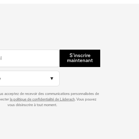
S’inscrire
maintenant
e
▼
ous acceptez de recevoir des communications personnalisées de
specter
la politique de confidentialité de Läderach
. Vous pouvez
vous désinscrire à tout moment.