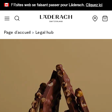
FR
ux faux sites web se faisant passer pour Läderach.
Cliquez ici pour e
Aller au contenu
Recherche
Chari
Page d’accueil
Legal hub