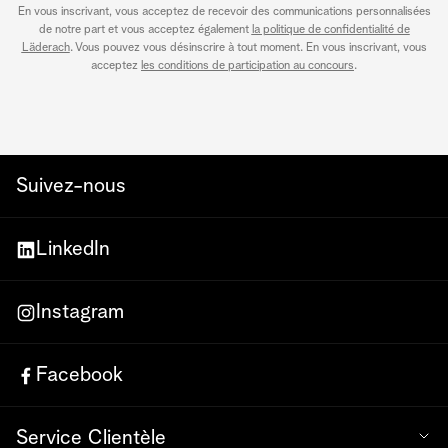
En vous inscrivant, vous acceptez de recevoir des communications personnalisées
de notre part et vous acceptez également
la politique de confidentialité de
Läderach
. Vous pouvez vous désinscrire à tout moment. En vous inscrivant, vous
acceptez
les conditions de participation au concours
.
Suivez-nous
LinkedIn
Instagram
Facebook
Service Clientèle