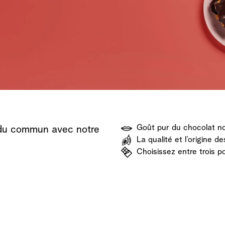
Découvrir
Découvrir
Découvrir
Goût pur du chocolat no
 du commun avec notre
La qualité et l’origine d
Choisissez entre trois 