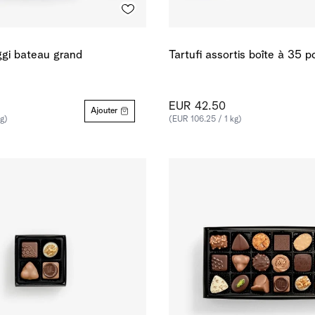
gi bateau grand
Tartufi assortis boîte à 35 p
EUR 42.50
Ajouter
g)
(EUR 106.25 / 1 kg)