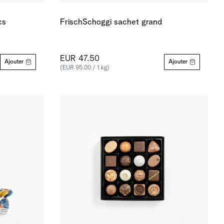
cs
FrischSchoggi sachet grand
EUR 47.50
Ajouter
Ajouter
(EUR 95.00 / 1 kg)