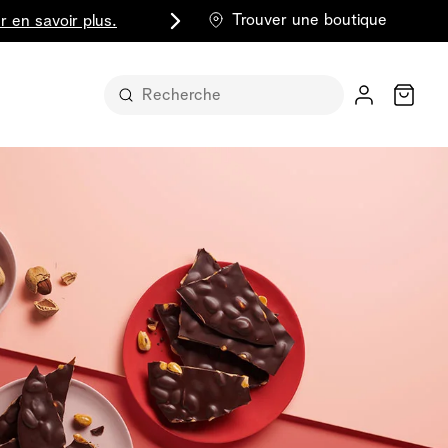
Trouver une boutique
r en savoir plus.
Chariot
t sous sa
part entière
lus classique