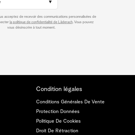
e
▼
ous acceptez de recevoir des communications personnalisées de
specter
la politique de confidentialité de Läderach
. Vous pouvez
vous désinscrire à tout moment.
Condition légales
Conditions Générales De Vente
Protection Données
Politique De Cookies
Droit De Rétraction