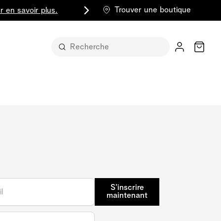
Trouver une boutique
r en savoir plus.
Chariot
t sous sa
S’inscrire
part entière
lus classique
maintenant