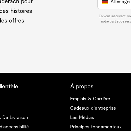
Läderach pour
Allemagn
Découvrir
Découvrir
Découvrir
des histoires
En vous inscrivant, v
des offres
notre part et de re
lientèle
À propos
Emplois & Carrière
Cadeaux d'entreprise
s De Livraison
Les Médias
d’accessibilité
Principes fondamentaux