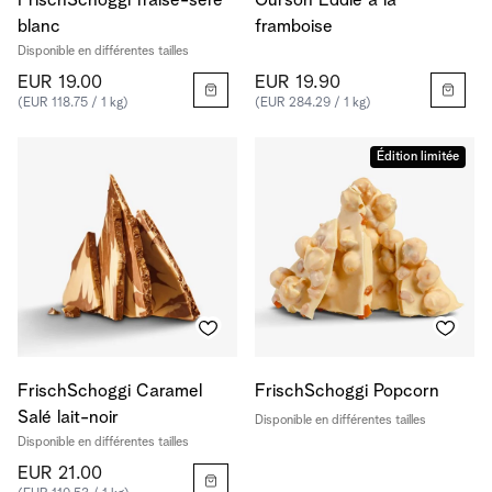
FrischSchoggi fraise-séré
Ourson Eddie à la
blanc
framboise
Disponible en différentes tailles
EUR 19.00
EUR 19.90
(EUR 118.75 / 1 kg)
(EUR 284.29 / 1 kg)
Édition limitée
FrischSchoggi Caramel
FrischSchoggi Popcorn
Salé lait-noir
Disponible en différentes tailles
Disponible en différentes tailles
EUR 21.00