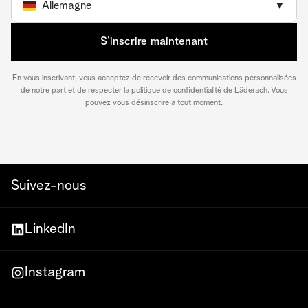
Allemagne
▼
S’inscrire maintenant
En vous inscrivant, vous acceptez de recevoir des communications personnalisées
de notre part et de respecter
la politique de confidentialité de Läderach
. Vous
pouvez vous désinscrire à tout moment.
Suivez-nous
LinkedIn
Instagram