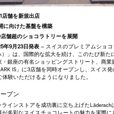
1
店舗を新規出店
開に向けた基盤を構築
0
店舗超のショコラトリーを展開
25
年
9
月
23
日発表
–
スイスのプレミアムショコ
ハ）」は、国際的な拡大を続け、このたび新た
京
・銀座の有名ショッピングストリート、商業
ARK IS
」に
3
店舗を同時オープンし、スイス発
ご体験いただけるようになりました。
オープン
ンラインストアを成功裏に立ち上げた
Läderach
様が多彩なスイスチョコレートの魅力を実際に