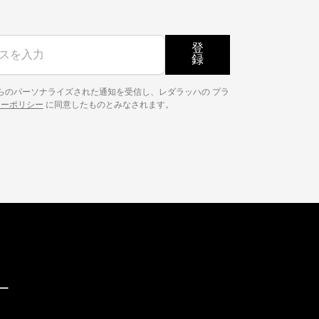
登
録
らのパーソナライズされた通知を受信し、レダラッハの プラ
シーポリシー
に同意したものとみなされます。
ー