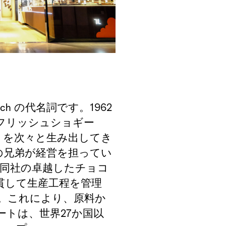
ach
の代名詞です。
1962
フリッシュショギー
トを次々と生み出してき
の兄弟が経営を担ってい
同社の卓越したチョコ
貫して生産工程を管理
。これにより、原料か
ートは、世界
27
か国以