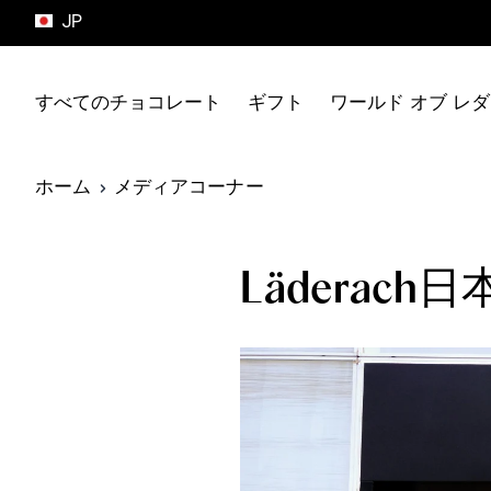
JP
コンテンツにスキップ
すべてのチョコレート
ギフト
ワールド オブ レ
ホーム
メディアコーナー
すべてのギフト
商品の種類
ワールド オブ レダラッハ
チョコレートの種類
サマーコレクション
フレッシュネス
ミルクチョコレート
フレッシュショギー
レダラッハの原点
ダークチョコレート
Lädera
プラリネとトリュフ
チョコレート芸術
洋酒を含むチョコレート
タブレット
レダラッハについて
スナッキング
ワールド チョコレート マ
スター
ハウス オブ レダラッハ
メディアコーナー
すべてのチョコレート