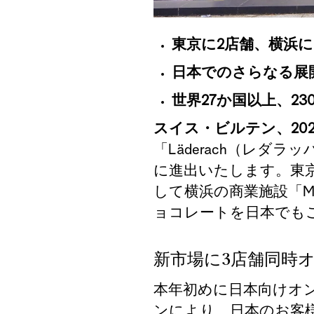
東京に
2
店舗、横浜に
日本でのさらなる展
世界
27
か国以上、
23
スイス
・ビルテン、
20
「
Läderach
（レダラッ
に進出いたします。東
して横浜の商業施設「
M
ョコレートを日本でも
新市場に3店舗同時
本年初めに日本向けオ
ンにより、日本のお客