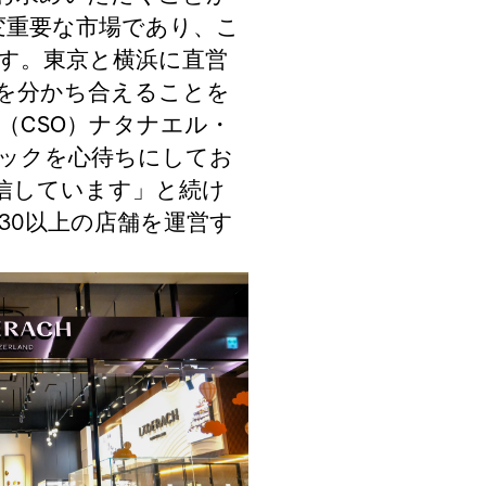
変重要な市場であり、こ
す。東京と横浜に直営
を分かち合えることを
（
CSO
）ナタナエル
・
ックを心待ちにしてお
信しています」と続け
30
以上の店舗を運営す