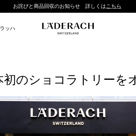
お詫びと商品回収のお知らせ 詳しくは
こちら
ダラッハ
ch日本初のショコラトリー
手仕上げ
おいしさをシェア
チョコレート-それ
リネ