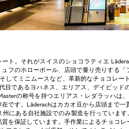
レート。それがスイスのショコラティエ
Läder
リュフのホローボール、店頭で量り売りする「
そしてミニムースなど、革新的なチョコレー
代目であるヨハネス、エリアス、デイビッド
Master
の称号を持つエリアス
・レダラッハは、
存在です。
Läderach
はカカオ豆から店頭まで一
ス州にある自社施設でのみ製造を行っています
品質を保証しています。手作業によるチョコレ