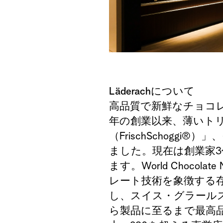
Läderachについて
高品質で新鮮なチョコ
年の創業以来、薄いト
（
FrischSchoggi®
）」、
ました。
現在は創業家
3
ます。
World Chocolate 
レート技術を象徴する
し、スイス
・グラール
ら製品に至るまで最高