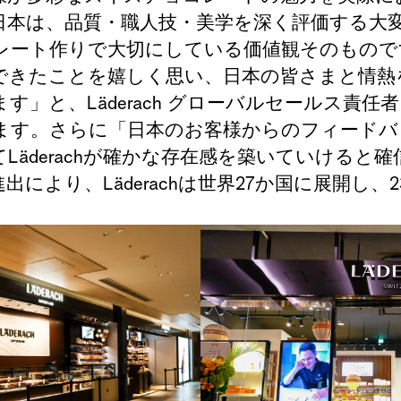
日本は、品質
・職人技・美学を深く評価する大
レート作りで大切にしている価値観そのもので
できたことを嬉しく思い、日本の皆さまと情熱
ます」と、
Läderach
グローバルセールス責任者
ます。さらに「日本のお客様からのフィードバ
て
Läderach
が確かな存在感を築いていけると確
進出により、
Läderach
は世界
27
か国に展開し、
2