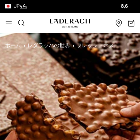
JP
こちら
8,640円以上
コンテンツにスキップ
検索
カー
ホーム
レダラッハの世界
フレッシュネス