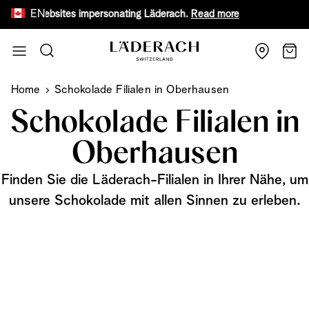
EN
 fake websites impersonating Läderach.
Read more
Receive
Skip to Content
Search
Cart
Home
Schokolade Filialen in Oberhausen
Schokolade Filialen in
Oberhausen
Finden Sie die Läderach-Filialen in Ihrer Nähe, um
unsere Schokolade mit allen Sinnen zu erleben.