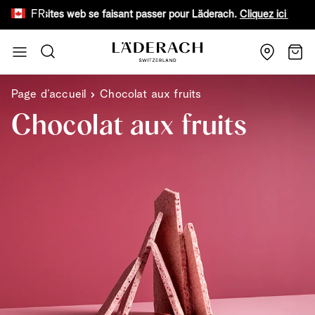
FR
faux sites web se faisant passer pour Läderach.
Cliquez ici pour en s
Aller au contenu
Recherche
Chari
Page d’accueil
Chocolat aux fruits
Chocolat aux fruits