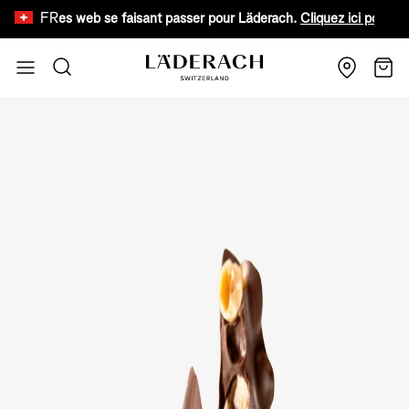
FR
 sites web se faisant passer pour Läderach.
Cliquez ici pour en savoir 
Aller au contenu
Recherche
Chari