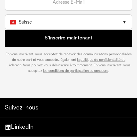
Suisse
▼
S’inscrire maintenant
En vous inscrivant, vous acceptez de recevoir des communications personnalisées
de notre part et vous acceptez également
la politique de confidentialité de
Läderach
. Vous pouvez vous désinscrire à tout moment. En vous inscrivant, vous
acceptez
les conditions de participation au concours
.
Suivez-nous
LinkedIn