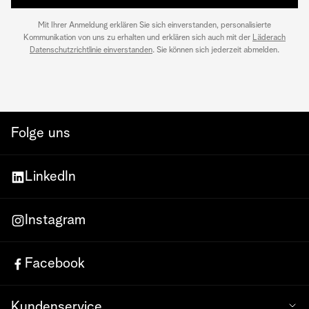
Mit Ihrer Anmeldung erklären Sie sich einverstanden, personalisierte
Kommunikation von uns zu erhalten und erklären sich auch mit der
Läderach
Datenschutzrichtlinie einverstanden
. Sie können sich jederzeit abmelden.
Folge uns
LinkedIn
Instagram
Facebook
Kundenservice