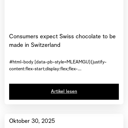
Consumers expect Swiss chocolate to be
made in Switzerland
#html-body [data-pb-style=MLEAMGU]{justify-
content:flex-start;display:flex;flex-
direction:column;background-position:left
top;background-size:cover;background-repeat:no-
repeat;background-attachment:scroll}#html-body
Artikel lesen
[data-pb-style=GPVD79A]{text-align:center}#html-
body [data-pb-style=FRRDQ4M]{display:inline-
block}#html-body [data-pb-style=EBURINL]{text-
align:center}View Article
Oktober 30, 2025