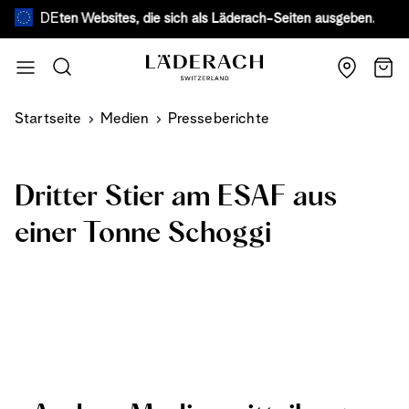
DE
efälschten Websites, die sich als Läderach-Seiten ausgeben.
Mehr erf
Zum Inhalt springen
Suche
Wage
Startseite
Medien
Presseberichte
Dritter Stier am ESAF aus
einer Tonne Schoggi