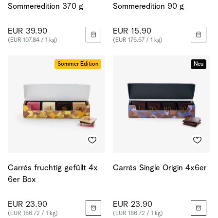
Sommeredition 370 g
Sommeredition 90 g
EUR 39.90
EUR 15.90
(EUR 107.84 / 1 kg)
(EUR 176.67 / 1 kg)
Sommer Edition
Neu
Carrés fruchtig gefüllt 4x
Carrés Single Origin 4x6er
6er Box
EUR 23.90
EUR 23.90
(EUR 186.72 / 1 kg)
(EUR 186.72 / 1 kg)