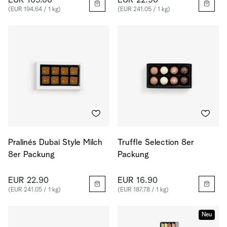
EUR 109.00
EUR 22.90
(EUR 194.64 / 1 kg)
(EUR 241.05 / 1 kg)
Pralinés Dubai Style Milch
Truffle Selection 8er
8er Packung
Packung
EUR 22.90
EUR 16.90
(EUR 241.05 / 1 kg)
(EUR 187.78 / 1 kg)
Neu