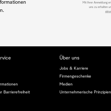
Informationen
Mit Ihrer Anmeldung er
uns zu erhalten u
n.
einv
rvice
Über uns
Jobs & Karriere
Firmengeschenke
rmationen
Medien
r Barrierefreiheit
Unternehmerische Prinzipien