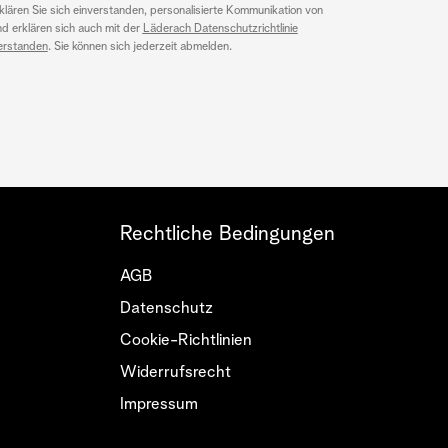
klären Sie sich einverstanden, personalisierte Kommunikation von
nd erklären sich auch mit der
Läderach Datenschutzrichtlinie
erstanden
. Sie können sich jederzeit abmelden.
Rechtliche Bedingungen
AGB
Datenschutz
Cookie-Richtlinien
Widerrufsrecht
Impressum