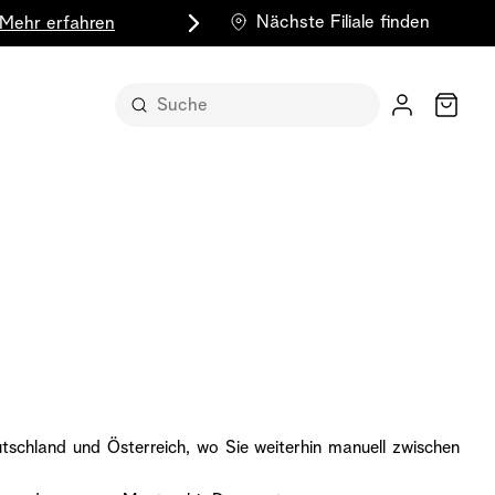
Nächste Filiale finden
Mehr erfahren
Wagen
 in ihrer
ude
nst für sich
n Form
chland und Österreich, wo Sie weiterhin manuell zwischen