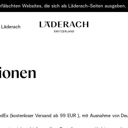
efälschten Websites, die sich als Läderach-Seiten ausgeben.
 Läderach
ionen
Schokolade
Verschenken Sie Fre
Schokolade – eine Ku
klassische
edEx (kostenloser Versand ab 99 EUR ), mit Ausnahme von Deuts