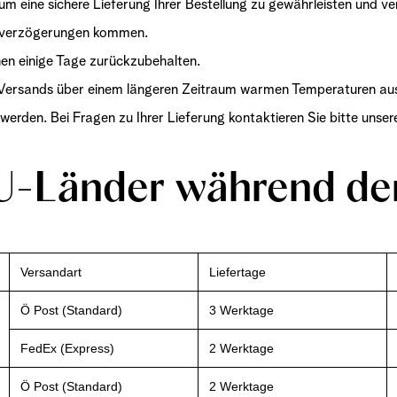
 um eine sichere Lieferung Ihrer Bestellung zu gewährleisten und 
Jetzt kaufen
Jetzt entdecken
Jetzt kaufen
erverzögerungen kommen.
nen einige Tage zurückzubehalten.
s Versands über einem längeren Zeitraum warmen Temperaturen au
erden. Bei Fragen zu Ihrer Lieferung kontaktieren Sie bitte unse
EU-Länder während 
Versandart
Liefertage
Ö Post (Standard)
3 Werktage
FedEx (Express)
2 Werktage
Ö Post (Standard)
2 Werktage