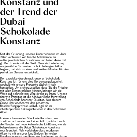
Konstanz und
der Trend der
Dubai
Schokolade
Konstanz
Seit der Gründung unseres Unternehmens im Jahr
1962 verfeinern wir frische Schokolade zu
außergewöhnlichen Kreationen und teilen diese mit
großer Freude mit der Welt. Was als Belieferung
ausgewählter Schweizer Schokoladengeschäfte
begann, hat sich zu einer weltweiten Mission für den
perfekten Genuss entwickelt.
Der exquisite Geschmack unserer Schokolade
Konstanz ist für uns eine Herzensangelegenheit,
weshalb wir unsere Produkte täglich frisch
herstellen. Um sicherzustellen, dass Sie die Frische
mit allen Sinnen erleben können, bringen wir die
Ware auf schnellstem Weg direkt zu Ihnen. Unsere
oberste Priorität ist die handwerkliche Herstellung
von Schokolade höchster Qualität. Aus diesem
Grund überwachen wir den gesamten
Beschaffungsprozess selbst, egal ob im
intertropischen Kakaogürtel oder in den Schweizer
Alpen.
In einer charmanten Stadt wie Konstanz, wo
Tradition auf modernes Leben trifft, wächst auch
die Neugier auf neue kulinarische Einflüsse, wie sie
beispielsweise die Dubai Schokolade Konstanz
repräsentiert. Wir verbinden diese modernen
Akzente mit unserer langjährigen Schweizer
Handwerkskunst, um Ihnen ein Sortiment zu bieten,