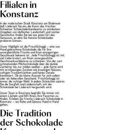
Filialen in
Konstanz
In der malerischen Stadt Konstanz am Bodensee
lädt Läderach Sie ein, die Kunst des frischen
Schweizer Schokoladenhandwerks zu entdecken.
Umgeben von idyllischer Landschaft und reicher
Geschichte, finden Sie bei uns einen Ort des
Genusses, an dem Sie feinste Schokoladen
probieren können.
Unser Highlight ist die FrischSchoggi – eine von
Hand gebrochene Schokolade, die für ihre
unvergleichliche Frische und ihren einzigartigen
Geschmack bekannt ist. Jede FrischSchoggi ist mit
viel Liebe kreiert, um Ihnen unvergessliche
Geschmackserlebnisse zu schenken. Von der zart
schmelzenden Milchschokolade über die dunkle
Zartbitter bis zur milden weißen – jede Sorte wird
mit erstklassigen Zutaten wie knackigen Nüssen,
saftigen Trockenfrüchten und feinen Details
kombiniert. Ob als kleine Auszeit für sich selbst
oder als liebevolles Geschenk: FrischSchoggi ist
immer die richtige Wahl. In jedem Stückchen spüren
Sie die Sorgfalt und Leidenschaft, mit der
Schokolade bei Läderach hergestellt wird.
Unser Team in Konstanz begrüßt Sie immer mit
einem Lächeln und hilft Ihnen, Ihre Favoriten zu
finden. Erleben Sie frische Läderach Schokolade in
Konstanz – wo Ruhe und Genuss Hand in Hand
gehen.
Die Tradition
der Schokolade