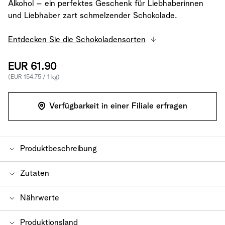
Alkohol – ein perfektes Geschenk für Liebhaberinnen
und Liebhaber zart schmelzender Schokolade.
Entdecken Sie die Schokoladensorten
EUR 61.90
(EUR 154.75 / 1 kg)
Verfügbarkeit in einer Filiale erfragen
Produktbeschreibung
Eine köstliche Auswahl von 36 exquisiten Truffes für
Zutaten
ein unvergessliches Geschmackserlebnis. In der
Schachtel enthalten sind folgende Truffes (ohne
Zutaten:
Zucker, Kakaobutter, Kakaomasse,
Nährwerte
Alkohol): Truffe Milch, Truffe Weiss, Truffe Capuccino,
Voll
milch
pulver, Glukosesirup, Butter (
Milch
),
Truffe Caramel, Truffe Dunkel. (400g)
Feuchthaltemittel (E420), Rahm (
Milch
),
Nährwert pro 100g
Produktionsland