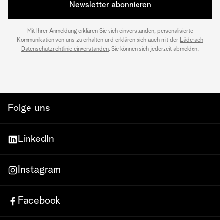
Newsletter abonnieren
Mit Ihrer Anmeldung erklären Sie sich einverstanden, personalisierte
Kommunikation von uns zu erhalten und erklären sich auch mit der
Läderach
Datenschutzrichtlinie einverstanden
. Sie können sich jederzeit abmelden.
Folge uns
LinkedIn
Instagram
Facebook